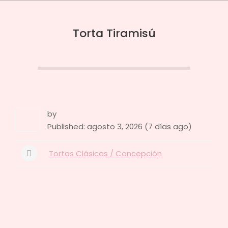
Tortas
Marie
⭐
Torta Tiramisú
Tortas
en
Concepción
⭐
-
/1
by
Pastelería
Published: agosto 3, 2026 (7 días ago)
a
Tortas Clásicas / Concepción
Domicilio
para
tu
Fiestas