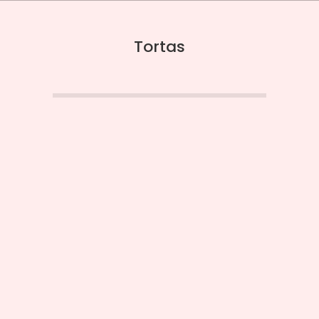
Tortas
Marie
⭐
Tortas
Tortas
en
Concepción
⭐
Pastelería
a
Domicilio
para
tu
Fiestas